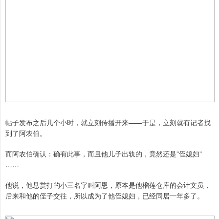
帖子发布之后几个小时，就立刻传播开来——于是，立刻就有记者找
到了阿农伯。
而阿农伯确认：确有此事，而且他儿子出轨的，竟然还是"侄媳妇"
……
他说，他悬赏打的小三名字叫阿恩，原本是他榴莲仓库的会计文员，
后来和他的侄子交往，所以成为了他侄媳妇，已经同居一年多了。