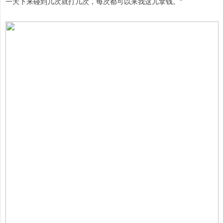
一天下来碰到几次就打几次，每次都可以来我这儿拿钱。"