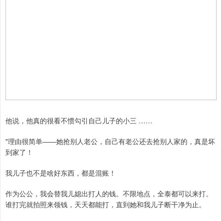
他说，他真的很看不惯勾引自己儿子的小三 ……
"理由很简单——她抢别人老公，自己有老公还去抢别人家的，真是坏
到家了！
我儿子也不是啥好东西，都是混账！
作为公公，我会替我儿媳出打人的钱。不限地点，全泰都可以来打。
谁打完就拍照来领钱，天天都能打，直到她和我儿子断干净为止。