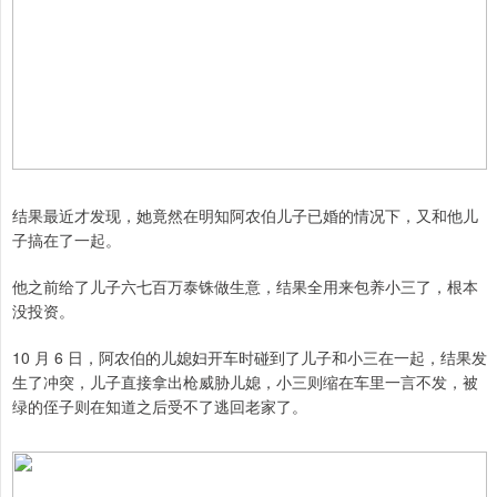
结果最近才发现，她竟然在明知阿农伯儿子已婚的情况下，又和他儿
子搞在了一起。
他之前给了儿子六七百万泰铢做生意，结果全用来包养小三了，根本
没投资。
10 月 6 日，阿农伯的儿媳妇开车时碰到了儿子和小三在一起，结果发
生了冲突，儿子直接拿出枪威胁儿媳，小三则缩在车里一言不发，被
绿的侄子则在知道之后受不了逃回老家了。