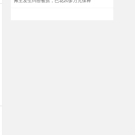
摊主发生纠纷被抓，已花20多万元保释