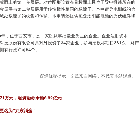
标面上的第一金属层。对位图形设置在目标面上且位于导电栅线所在的
金属层与第二金属层用于传输极性相同的载流子。本申请导电栅线的第
域处载流子的收集和传输。本申请还提供包含太阳能电池的光伏组件和
00年，位于西安市，是一家以从事批发业为主的企业。企业注册资本
绿能科技股份有限公司共对外投资了34家企业，参与招投标项目331次，财产
还拥有行政许可54个。
辉煌优配提示：文章来自网络，不代表本站观点。
.71万元，融资融券余额6.82亿元
更名为“京东消金”