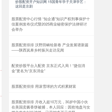
炒股配资开户知识网 15国青年学子天津学艺：
这回是京剧
股票配资中心行情 “知企通”知识产权刑事保护十
佳案例发布仪式暨2025商业秘密保护法律研讨
会举办
股票配资排排 沃野田畴绘新卷 产业发展谱新篇
——陕西岚皋乡村振兴走访见闻
配资炒股平台入配资 京东正式入局！“捷信消
金”更名为“京东消金”
股票配资排排 用滚雪球的方式积累财富
股票配资排排 月收入超10万元，30岁中国小伙
在美国卖酱香饼被捕，本人回应：因抢地盘与女