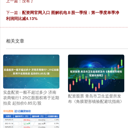
上一篇：没有了
下一篇：
配资网官网入口 图解机电Ｂ股一季报：第一季度单季净
利润同比减4.13%
相关文章
实盘配资一般不超过多少 济南
配资股票 青岛市卫生监督所发
农商银行1.25亿股股权将于近期
布《角膜塑形镜验配避坑指南》
拍卖 起拍价0.85元/股