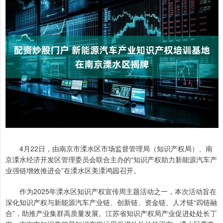
4月22日，由南京市溧水区市场监督管理局（知识产权局）、南
京溧水经济开发区管理委员会联合主办的“知识产权助力新能源汽车产
业强链增效推进会”在溧水区美溧鸿园召开。
作为2025年溧水区知识产权宣传周主题活动之一，本次活动旨在
深化知识产权与新能源汽车产业链、创新链、资金链、人才链“四链融
合”，助推产业集群高质量发展。江苏省知识产权局产业促进处处长丁