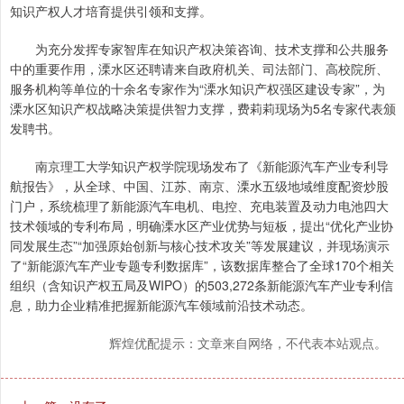
知识产权人才培育提供引领和支撑。
为充分发挥专家智库在知识产权决策咨询、技术支撑和公共服务
中的重要作用，溧水区还聘请来自政府机关、司法部门、高校院所、
服务机构等单位的十余名专家作为“溧水知识产权强区建设专家”，为
溧水区知识产权战略决策提供智力支撑，费莉莉现场为5名专家代表颁
发聘书。
南京理工大学知识产权学院现场发布了《新能源汽车产业专利导
航报告》，从全球、中国、江苏、南京、溧水五级地域维度配资炒股
门户，系统梳理了新能源汽车电机、电控、充电装置及动力电池四大
技术领域的专利布局，明确溧水区产业优势与短板，提出“优化产业协
同发展生态”“加强原始创新与核心技术攻关”等发展建议，并现场演示
了“新能源汽车产业专题专利数据库”，该数据库整合了全球170个相关
组织（含知识产权五局及WIPO）的503,272条新能源汽车产业专利信
息，助力企业精准把握新能源汽车领域前沿技术动态。
辉煌优配提示：文章来自网络，不代表本站观点。