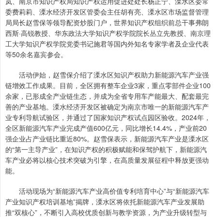
岚、南京市知识产权局知识产权运用促进处处长杨正宁、溧水区委常
委费莉莉、溧水经济开发区管委会主任胡有亮、溧水区市场监督管理
局局长赵雪保等领导配资炒股门户，世界知识产权组织前总干事弗朗
西斯·高锐教授、华东政法大学知识产权学院院长丛立先教授、南京理
工大学知识产权学院党委书记施君等国内外知名专家学者及企业代表
等50余名嘉宾参会。
活动伊始，赵雪保介绍了溧水区知识产权助力新能源汽车产业强
链增效工作成果。目前，全区拥有整车企业3家，重点零部件企业100
余家，已形成全产业链生态，并成为全省专用车产能最大、配套最完
善的产业基地。溧水经济开发区被确定为南京市唯一的新能源汽车产
业专利导航试验区，并通过了国家知识产权试点园区验收。2024年，
全区新能源汽车产业完成产值600亿元，同比增长14.4%，产业前20
强企业占产业链比重近80%。赵雪保表示，新能源汽车产业是溧水区
的“第一主导产业”，在知识产权的积极赋能和保驾护航下，新能源汽
车产业必将以核心技术突破为引擎，在高质量发展征程中释放更强动
能。
活动现场为“新能源汽车产业高价值专利培育中心”与“新能源汽车
产业知识产权培训基地”揭牌，溧水区将依托新能源汽车产业发展助
推“双核心”，不断引入高校优质创新与教学资源，为产业升级转型与